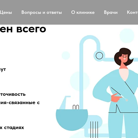
Цены
Вопросы и ответы
О клинике
Врачи
Конт
ен всего
нут
оточивость
ия-связанные с
х стадиях