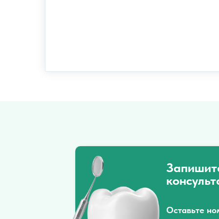
Запишит
консульт
Оставьте но