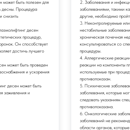
н может быть полезен для
2. Заболевания и инфекц
ь десны. Процедура
заболеваниями, такими ка
и снизить
другие, необходимо пройт
3. Неконтролируемые или
Плазмолифтинг десен
нестабильные заболевания
тетических процедур,
хроническая почечная нед
коронок. Он способствует
консультироваться со спе
воляет достичь лучшего
процедуры.
4. Аллергические реакции
сен может быть проведен
реакции на компоненты п
овоснабжения и ускорения
используемые при процеду
противопоказан.
инг десен может быть
5. Психические заболева
ия заживления и
заболевания, которые мог
следовать указаниям спец
противопоказана.
6. Онкологические забол
заболеваний не рекоменд
области органов, которые